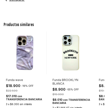
Productos similares
Funda wave
Funda BROOKLYN
Funda
BLANCA
$18.900
$8.
-
16
%
OFF
$8.900
-
55
%
OFF
$22.500
$19.9
$19.990
$17.010
$8.01
con
TRANSFERENCIA BANCARIA
$8.010
BANCA
con
TRANSFERENCIA
BANCARIA
3
x
$6.300
sin interés
3
x
$2.
3
x
$2.966,67
sin interés