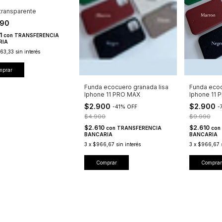
transparente
990
91
con
TRANSFERENCIA
RIA
63,33
sin interés
mprar
Funda eco
Funda ecocuero granada lisa
Iphone 11 
Iphone 11 PRO MAX
$2.900
$2.900
-
-
41
%
OFF
$9.990
$4.900
$2.610
$2.610
con
con
TRANSFERENCIA
BANCARIA
BANCARIA
3
x
$966,67
3
x
$966,67
sin interés
Comprar
Comprar