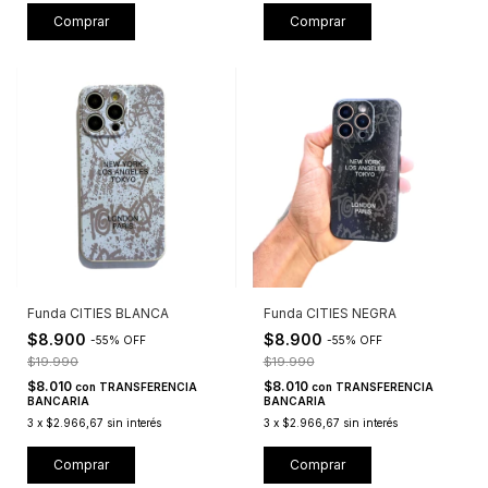
Comprar
Comprar
Funda CITIES BLANCA
Funda CITIES NEGRA
$8.900
$8.900
-
55
%
OFF
-
55
%
OFF
$19.990
$19.990
$8.010
$8.010
con
TRANSFERENCIA
con
TRANSFERENCIA
BANCARIA
BANCARIA
3
x
$2.966,67
sin interés
3
x
$2.966,67
sin interés
Comprar
Comprar