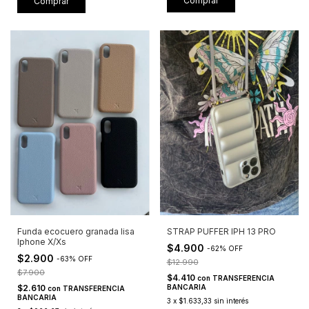
Comprar
Comprar
Funda ecocuero granada lisa
STRAP PUFFER IPH 13 PRO
Iphone X/Xs
$4.900
-
62
%
OFF
$2.900
-
63
%
OFF
$12.990
$7.900
$4.410
con
TRANSFERENCIA
$2.610
BANCARIA
con
TRANSFERENCIA
BANCARIA
3
x
$1.633,33
sin interés