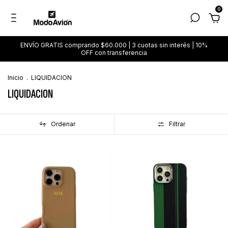
0
ENVÍO GRATIS comprando $60.000 | 3 cuotas sin interés | 10%
OFF con transferencia
Inicio
.
LIQUIDACION
LIQUIDACION
Ordenar
Filtrar