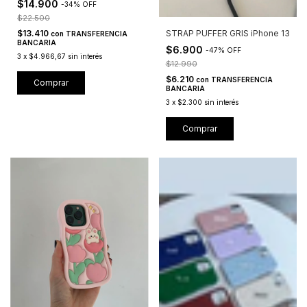
$14.900
-
34
%
OFF
$22.500
$13.410
STRAP PUFFER GRIS iPhone 13
con
TRANSFERENCIA
BANCARIA
$6.900
-
47
%
OFF
3
x
$4.966,67
sin interés
$12.990
$6.210
con
TRANSFERENCIA
Comprar
BANCARIA
3
x
$2.300
sin interés
Comprar