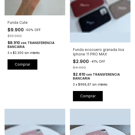
Funda Cute
$9.900
-
50
%
OFF
$19.900
$8.910
con
TRANSFERENCIA
BANCARIA
Funda ecocuero granada lisa
3
x
$3.300
sin interés
Iphone 11 PRO MAX
$2.900
-
41
%
OFF
Comprar
$4.900
$2.610
con
TRANSFERENCIA
BANCARIA
3
x
$966,67
sin interés
Comprar