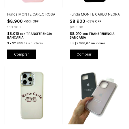
Funda MONTE CARLO ROSA
Funda MONTE CARLO NEGRA
$8.900
$8.900
-
55
%
OFF
-
55
%
OFF
$19.900
$19.900
$8.010
$8.010
con
TRANSFERENCIA
con
TRANSFERENCIA
BANCARIA
BANCARIA
3
x
$2.966,67
sin interés
3
x
$2.966,67
sin interés
Comprar
Comprar