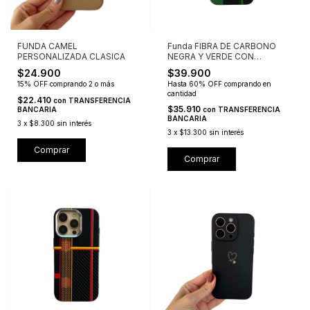
FUNDA CAMEL
Funda FIBRA DE CARBONO
PERSONALIZADA CLASICA
NEGRA Y VERDE CON
MAGSAFE
$24.900
$39.900
15% OFF
comprando 2 o más
Hasta 60% OFF
comprando en
cantidad
$22.410
con
TRANSFERENCIA
$35.910
BANCARIA
con
TRANSFERENCIA
BANCARIA
3
x
$8.300
sin interés
3
x
$13.300
sin interés
Comprar
Comprar