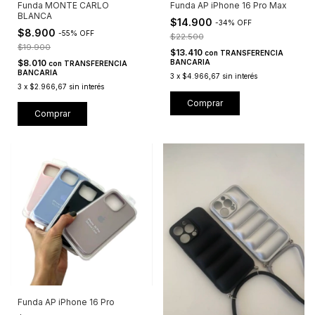
Funda MONTE CARLO
Funda AP iPhone 16 Pro Max
BLANCA
$14.900
-
34
%
OFF
$8.900
-
55
%
OFF
$22.500
$19.900
$13.410
con
TRANSFERENCIA
$8.010
BANCARIA
con
TRANSFERENCIA
BANCARIA
3
x
$4.966,67
sin interés
3
x
$2.966,67
sin interés
Comprar
Comprar
Funda AP iPhone 16 Pro