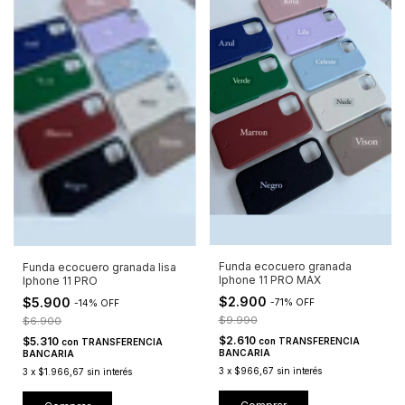
Funda ecocuero granada
Funda ecocuero granada lisa
Iphone 11 PRO MAX
Iphone 11 PRO
$2.900
$5.900
-
71
%
OFF
-
14
%
OFF
$9.990
$6.900
$2.610
$5.310
con
TRANSFERENCIA
con
TRANSFERENCIA
BANCARIA
BANCARIA
3
x
$966,67
sin interés
3
x
$1.966,67
sin interés