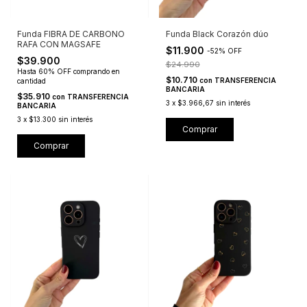
Funda FIBRA DE CARBONO
Funda Black Corazón dúo
RAFA CON MAGSAFE
$11.900
-
52
%
OFF
$39.900
$24.990
Hasta 60% OFF
comprando en
$10.710
con
TRANSFERENCIA
cantidad
BANCARIA
$35.910
con
TRANSFERENCIA
3
x
$3.966,67
sin interés
BANCARIA
3
x
$13.300
sin interés
Comprar
Comprar