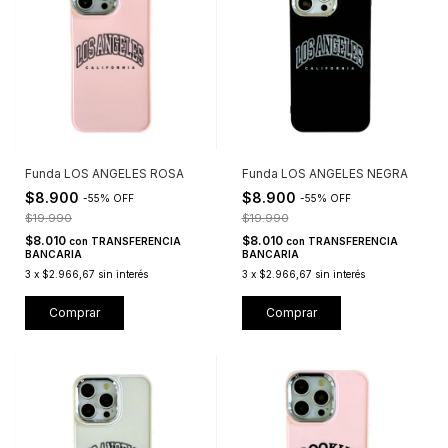
Funda LOS ANGELES ROSA
Funda LOS ANGELES NEGRA
$8.900
$8.900
-
55
%
OFF
-
55
%
OFF
$19.990
$19.990
$8.010
$8.010
con
TRANSFERENCIA
con
TRANSFERENCIA
BANCARIA
BANCARIA
3
x
$2.966,67
sin interés
3
x
$2.966,67
sin interés
Comprar
Comprar