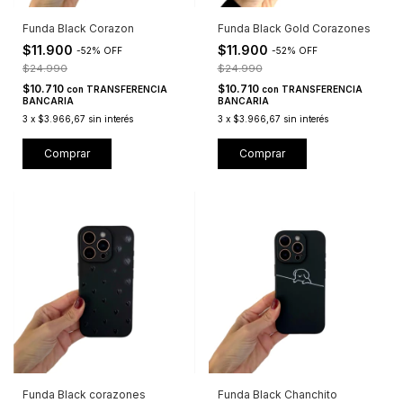
Funda Black Corazon
Funda Black Gold Corazones
$11.900
$11.900
-
52
%
OFF
-
52
%
OFF
$24.990
$24.990
$10.710
$10.710
con
TRANSFERENCIA
con
TRANSFERENCIA
BANCARIA
BANCARIA
3
x
$3.966,67
sin interés
3
x
$3.966,67
sin interés
Comprar
Comprar
Funda Black corazones
Funda Black Chanchito