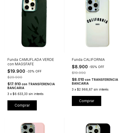
Funda CAMUFLADA VERDE
Funda CALIFORNIA
con MAGSFAFE
$8.900
-
55
%
OFF
$19.900
-
33
%
OFF
$19.990
$29.900
$8.010
con
TRANSFERENCIA
$17.910
BANCARIA
con
TRANSFERENCIA
BANCARIA
3
x
$2.966,67
sin interés
3
x
$6.633,33
sin interés
Comprar
Comprar