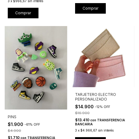
3
x
$966,67
sin interés
Comprar
Comprar
TARJETERO ELECTRO
PERSONALIZADO
$14.900
-
12
%
OFF
$16.900
PINS
$13.410
con
TRANSFERENCIA
$1.900
BANCARIA
-
61
%
OFF
$4.900
3
x
$4.966,67
sin interés
$1.710
con
TRANSFERENCIA