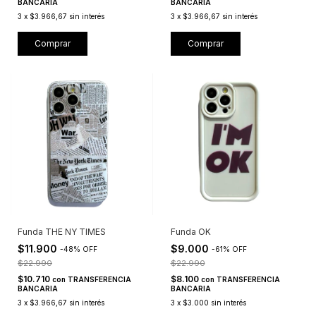
BANCARIA
BANCARIA
3
x
$3.966,67
sin interés
3
x
$3.966,67
sin interés
Comprar
Comprar
Funda THE NY TIMES
Funda OK
$11.900
$9.000
-
48
%
OFF
-
61
%
OFF
$22.990
$22.990
$10.710
$8.100
con
TRANSFERENCIA
con
TRANSFERENCIA
BANCARIA
BANCARIA
3
x
$3.966,67
sin interés
3
x
$3.000
sin interés