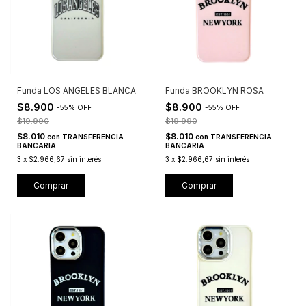
Funda LOS ANGELES BLANCA
Funda BROOKLYN ROSA
$8.900
$8.900
-
55
%
OFF
-
55
%
OFF
$19.990
$19.990
$8.010
$8.010
con
TRANSFERENCIA
con
TRANSFERENCIA
BANCARIA
BANCARIA
3
x
$2.966,67
sin interés
3
x
$2.966,67
sin interés
Comprar
Comprar