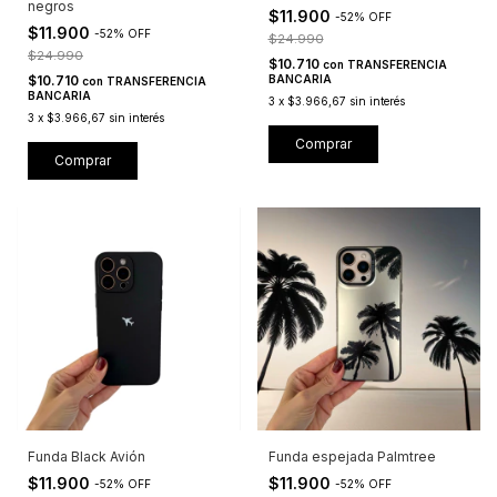
negros
$11.900
-
52
%
OFF
$11.900
-
52
%
OFF
$24.990
$24.990
$10.710
con
TRANSFERENCIA
$10.710
BANCARIA
con
TRANSFERENCIA
BANCARIA
3
x
$3.966,67
sin interés
3
x
$3.966,67
sin interés
Comprar
Comprar
Funda Black Avión
Funda espejada Palmtree
$11.900
$11.900
-
52
%
OFF
-
52
%
OFF