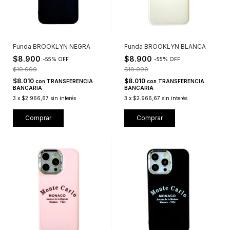
Funda BROOKLYN NEGRA
Funda BROOKLYN BLANCA
$8.900
$8.900
-
55
%
OFF
-
55
%
OFF
$19.990
$19.990
$8.010
$8.010
con
TRANSFERENCIA
con
TRANSFERENCIA
BANCARIA
BANCARIA
3
x
$2.966,67
sin interés
3
x
$2.966,67
sin interés
Comprar
Comprar