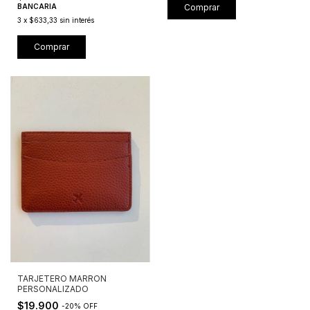
BANCARIA
Comprar
3
x
$633,33
sin interés
Comprar
TARJETERO MARRON
PERSONALIZADO
$19.900
-
20
%
OFF