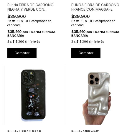
Funda FIBRA DE CARBONO
FUNDA FIBRA DE CARBONO
NEGRA Y VERDE CON
FRANCE CON MAGSAFE
MAGSAFE
$39.900
$39.900
Hasta 60% OFF
comprando en
Hasta 60% OFF
comprando en
cantidad
cantidad
$35.910
$35.910
con
TRANSFERENCIA
con
TRANSFERENCIA
BANCARIA
BANCARIA
3
x
$13.300
sin interés
3
x
$13.300
sin interés
Comprar
Comprar
Funda URBAN BEAR
Funda MERMAID