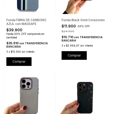
Funda FIBRA DE CARBONO
Funda Black Gold Corazones
AZUL con MAGSAFE
$11.900
-
52
%
OFF
$39.900
$24.990
Hasta 60% OFF
comprando en
$10.710
con
TRANSFERENCIA
cantidad
BANCARIA
$35.910
con
TRANSFERENCIA
3
x
$3.966,67
sin interés
BANCARIA
3
x
$13.300
sin interés
Comprar
Comprar