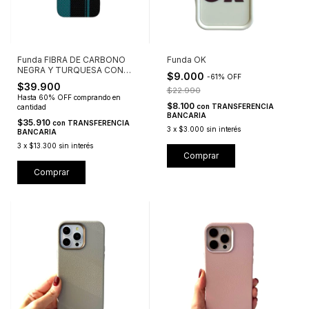
Funda FIBRA DE CARBONO
Funda OK
NEGRA Y TURQUESA CON
$9.000
-
61
%
OFF
MAGSAFE
$39.900
$22.990
Hasta 60% OFF
comprando en
$8.100
con
TRANSFERENCIA
cantidad
BANCARIA
$35.910
con
TRANSFERENCIA
3
x
$3.000
sin interés
BANCARIA
3
x
$13.300
sin interés
Comprar
Comprar