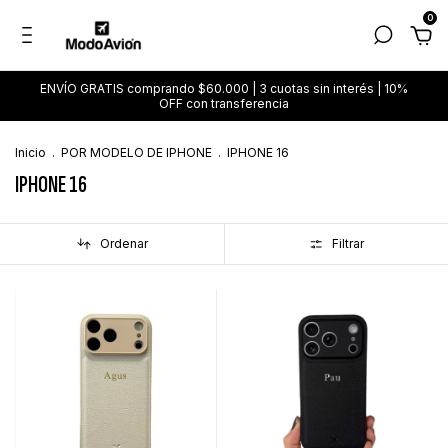
0
ENVÍO GRATIS comprando $60.000 | 3 cuotas sin interés | 10%
OFF con transferencia
Inicio
.
POR MODELO DE IPHONE
.
IPHONE 16
IPHONE 16
Ordenar
Filtrar