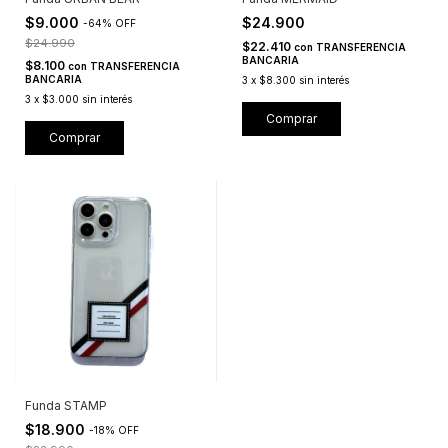
$9.000
$24.900
-
64
%
OFF
$24.990
$22.410
con
TRANSFERENCIA
BANCARIA
$8.100
con
TRANSFERENCIA
BANCARIA
3
x
$8.300
sin interés
3
x
$3.000
sin interés
Comprar
Comprar
Funda STAMP
$18.900
-
18
%
OFF