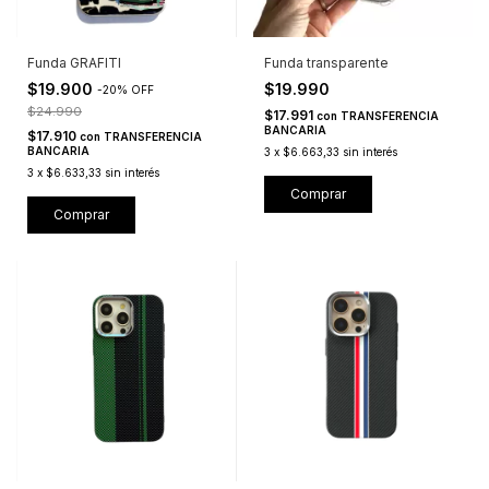
Funda GRAFITI
Funda transparente
$19.900
$19.990
-
20
%
OFF
$24.990
$17.991
con
TRANSFERENCIA
BANCARIA
$17.910
con
TRANSFERENCIA
BANCARIA
3
x
$6.663,33
sin interés
3
x
$6.633,33
sin interés
Comprar
Comprar