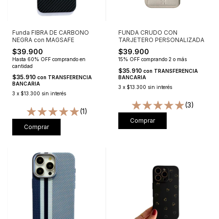
Funda FIBRA DE CARBONO
FUNDA CRUDO CON
NEGRA con MAGSAFE
TARJETERO PERSONALIZADA
$39.900
$39.900
Hasta 60% OFF
comprando en
15% OFF
comprando 2 o más
cantidad
$35.910
con
TRANSFERENCIA
$35.910
con
TRANSFERENCIA
BANCARIA
BANCARIA
3
x
$13.300
sin interés
3
x
$13.300
sin interés
(3)
(1)
Comprar
Comprar