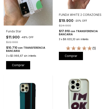
FUNDA WHITE 2 CORAZONES
$19.900
-
20
%
OFF
$24.900
$17.910
Funda Star
con
TRANSFERENCIA
BANCARIA
$11.900
-
48
%
OFF
3
x
$6.633,33
sin interés
$22.900
$10.710
con
TRANSFERENCIA
(1)
BANCARIA
Comprar
3
x
$3.966,67
sin interés
Comprar