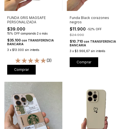
FUNDA GRIS MAGSAFE
Funda Black corazones
PERSONALIZADA
negros
$39.000
$11.900
-
52
%
OFF
15% OFF
comprando 2 o más
$24.990
$35.100
con
TRANSFERENCIA
$10.710
con
TRANSFERENCIA
BANCARIA
BANCARIA
3
x
$13.000
sin interés
3
x
$3.966,67
sin interés
(3)
Comprar
Comprar