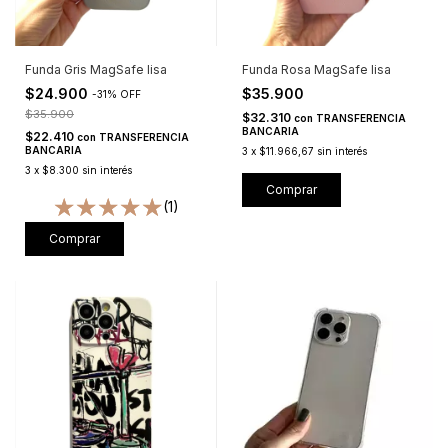
Funda Gris MagSafe lisa
Funda Rosa MagSafe lisa
$24.900
$35.900
-
31
%
OFF
$35.900
$32.310
con
TRANSFERENCIA
BANCARIA
$22.410
con
TRANSFERENCIA
BANCARIA
3
x
$11.966,67
sin interés
3
x
$8.300
sin interés
Comprar
(1)
Comprar