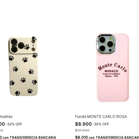
huellas
Funda MONTE CARLO ROSA
900
$8.900
-
52
%
OFF
-
55
%
OFF
00
$19.900
10
$8.010
con
TRANSFERENCIA BANCARIA
con
TRANSFERENCIA BANCAR