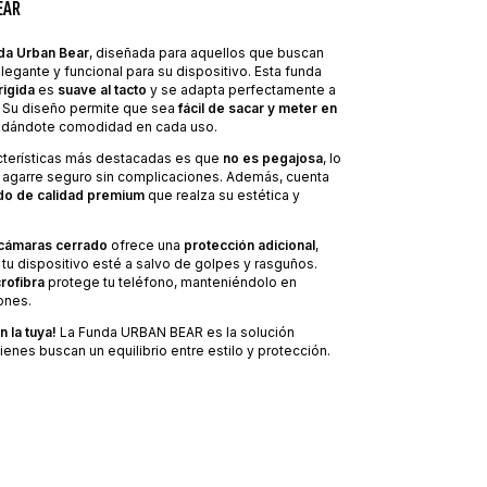
EAR
da Urban Bear
, diseñada para aquellos que buscan
legante y funcional para su dispositivo. Esta funda
rigida
es
suave al tacto
y se adapta perfectamente a
a. Su diseño permite que sea
fácil de sacar y meter en
indándote comodidad en cada uso.
cterísticas más destacadas es que
no es pegajosa
, lo
n agarre seguro sin complicaciones. Además, cuenta
o de calidad premium
que realza su estética y
 cámaras cerrado
ofrece una
protección adicional
,
u dispositivo esté a salvo de golpes y rasguños.
crofibra
protege tu teléfono, manteniéndolo en
ones.
n la tuya!
La Funda URBAN BEAR es la solución
ienes buscan un equilibrio entre estilo y protección.