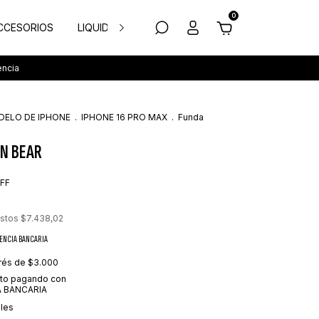
0
CCESORIOS
LIQUIDACION
TODAS LAS FUNDAS
encia
DELO DE IPHONE
.
IPHONE 16 PRO MAX
.
Funda
AN BEAR
FF
estos
$7.438,02
ENCIA BANCARIA
erés de
$3.000
to
pagando con
 BANCARIA
lles