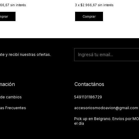
966,67
sin interés
3
x
$2.966,67
sin interés
mprar
Comprar
te y recibí nuestras ofertas.
mación
Contactános
a de cambios
5491131186729
as Frecuentes
accesoriosmodoavion@gmail.com
Pick up en Belgrano. Envíos por M
el día