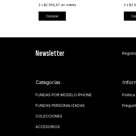
3
x
$2.966,67
sin interés
3
x
$3.
Comprar
Co
Newsletter
Registra
Categorías
Infor
FUNDAS POR MODELO IPHONE
Polític
FUNDAS PERSONALIZADAS
Pregunt
COLECCIONES
ACCESORIOS