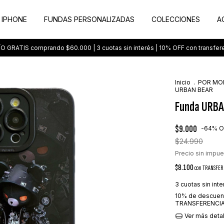
 IPHONE
FUNDAS PERSONALIZADAS
COLECCIONES
A
O GRATIS comprando $60.000 | 3 cuotas sin interés | 10% OFF con transfer
Inicio
.
POR MO
URBAN BEAR
Funda URB
$9.000
-
64
%
O
$24.990
Precio sin impu
$8.100
con
TRANSFER
3
cuotas sin int
10% de descuen
TRANSFERENCIA
Ver más deta