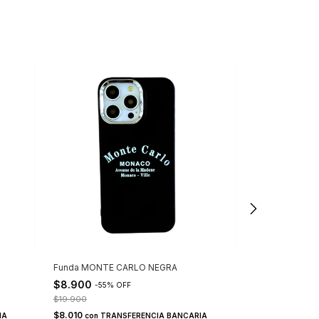
Funda MONTE CARLO NEGRA
Funda MONTE 
$8.900
$8.900
-
55
%
OFF
-
55
%
$19.900
$19.900
$8.010
$8.010
IA
con
TRANSFERENCIA BANCARIA
con
TRA