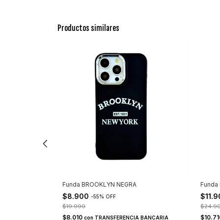
Productos similares
A
Funda BROOKLYN NEGRA
Funda 
$8.900
$11.
-
55
%
OFF
$19.990
$24.9
$8.010
$10.7
A BANCARIA
con
TRANSFERENCIA BANCARIA