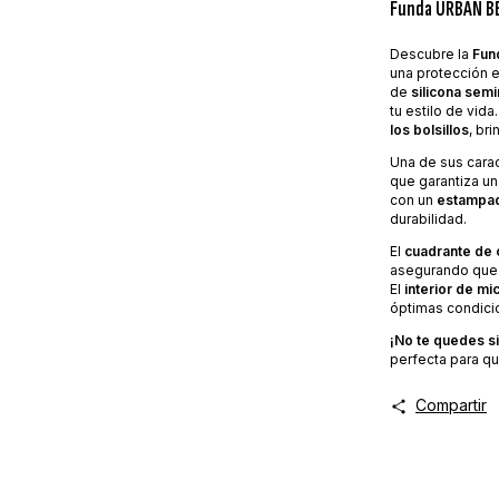
Funda URBAN B
Descubre la
Fun
una protección e
de
silicona semi
tu estilo de vid
los bolsillos
, br
Una de sus cara
que garantiza u
con un
estampad
durabilidad.
El
cuadrante de
asegurando que t
El
interior de mi
óptimas condici
¡No te quedes si
perfecta para qu
Compartir