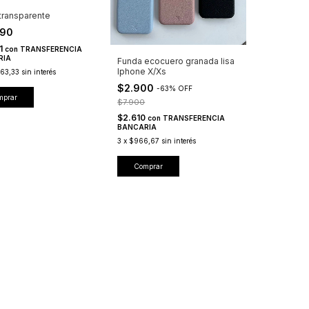
transparente
990
91
con
TRANSFERENCIA
RIA
Funda ecocuero granada lisa
Iphone X/Xs
63,33
sin interés
$2.900
-
63
%
OFF
mprar
$7.900
$2.610
con
TRANSFERENCIA
BANCARIA
3
x
$966,67
sin interés
Comprar