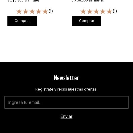
3
x
$8.300
sin interés
3
x
$8.300
sin interés
(1)
(1)
Comprar
Comprar
Newsletter
Registrate y recibí nuestras ofertas.