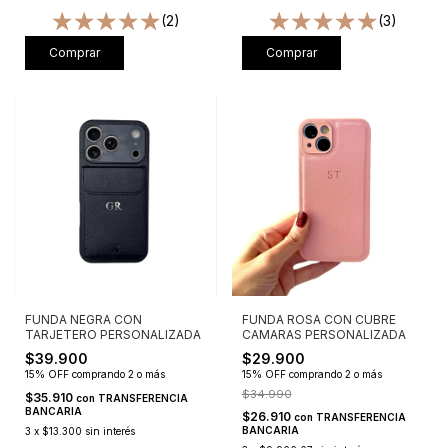
(2)
(3)
Comprar
Comprar
FUNDA NEGRA CON
FUNDA ROSA CON CUBRE
TARJETERO PERSONALIZADA
CAMARAS PERSONALIZADA
$39.900
$29.900
15% OFF
comprando 2 o más
15% OFF
comprando 2 o más
$34.990
$35.910
con
TRANSFERENCIA
BANCARIA
$26.910
con
TRANSFERENCIA
BANCARIA
3
x
$13.300
sin interés