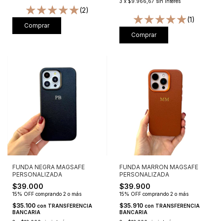
3
x
$9.966,67
sin interés
(2)
(1)
Comprar
Comprar
FUNDA NEGRA MAGSAFE
FUNDA MARRON MAGSAFE
PERSONALIZADA
PERSONALIZADA
$39.000
$39.900
15% OFF
comprando 2 o más
15% OFF
comprando 2 o más
$35.100
$35.910
con
TRANSFERENCIA
con
TRANSFERENCIA
BANCARIA
BANCARIA