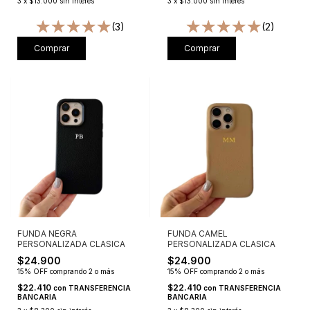
3
x
$13.000
sin interés
3
x
$13.000
sin interés
(3)
(2)
Comprar
Comprar
FUNDA NEGRA
FUNDA CAMEL
PERSONALIZADA CLASICA
PERSONALIZADA CLASICA
$24.900
$24.900
15% OFF
comprando 2 o más
15% OFF
comprando 2 o más
$22.410
$22.410
con
TRANSFERENCIA
con
TRANSFERENCIA
BANCARIA
BANCARIA