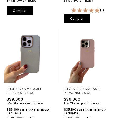
3
x
$13.000
sin interés
3
x
$13.300
sin interés
(1)
Comprar
Comprar
FUNDA GRIS MAGSAFE
FUNDA ROSA MAGSAFE
PERSONALIZADA
PERSONALIZADA
$39.000
$39.000
15% OFF
comprando 2 o más
15% OFF
comprando 2 o más
$35.100
$35.100
con
TRANSFERENCIA
con
TRANSFERENCIA
BANCARIA
BANCARIA