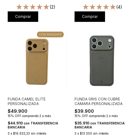
(2)
(4)
Comprar
Comprar
FUNDA CAMEL ELITE
FUNDA GRIS CON CUBRE
PERSONALIZADA
CAMARA PERSONALIZADA
$49.900
$39.900
15% OFF
comprando 2 o más
15% OFF
comprando 2 o más
$44.910
$35.910
con
TRANSFERENCIA
con
TRANSFERENCIA
BANCARIA
BANCARIA
3
x
$16.633,33
sin interés
3
x
$13.300
sin interés